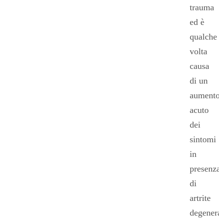
trauma
ed è
qualche
volta
causa
di un
aument
acuto
dei
sintomi
in
presenz
di
artrite
degenera