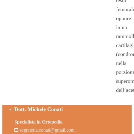
testa
femoral
oppure
in un
rammoll
cartilag
(condro
nella
porzion
superom
dell’ace
Dott. Michele Conati
Specialista in Ortopedia
segreteria.conati@gmail.com