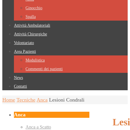
Ginocchio
Spalla
Attività Ambulatoriali
Attività Chirurgiche
Volontariato
Area Pazienti
Modulistica
Commenti dei pazienti
News
Contatti
Home
Tecniche
Anca
Lesioni Condrali
Anca
Lesi
Anca a Scatto