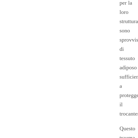
per la
loro
struttura
sono
sprovvis
di
tessuto
adiposo
sufficie
a
protegg
il
trocante
Questo
trauma