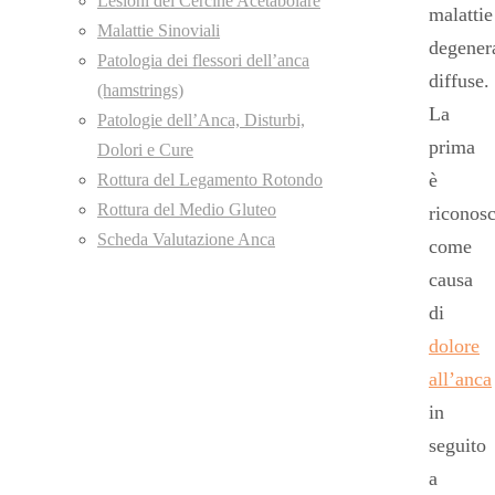
Lesioni del Cercine Acetabolare
malattie
Malattie Sinoviali
degener
Patologia dei flessori dell’anca
diffuse.
(hamstrings)
La
Patologie dell’Anca, Disturbi,
prima
Dolori e Cure
è
Rottura del Legamento Rotondo
Rottura del Medio Gluteo
riconosc
Scheda Valutazione Anca
come
causa
di
dolore
all’anca
in
seguito
a