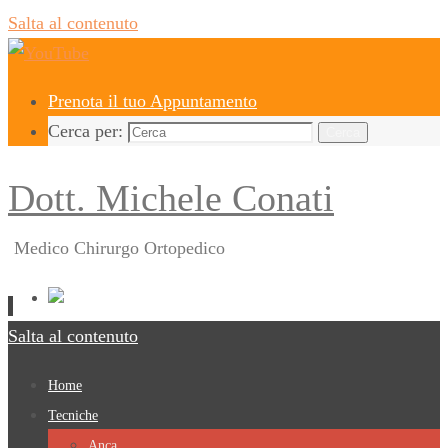
Salta al contenuto
Prenota il tuo Appuntamento
Cerca per:
Cerca
Dott. Michele Conati
Medico Chirurgo Ortopedico
Salta al contenuto
Home
Tecniche
Anca