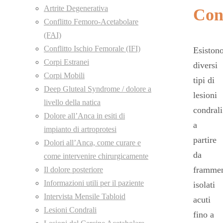
Artrite Degenerativa
Con
Conflitto Femoro-Acetabolare
(FAI)
Conflitto Ischio Femorale (IFI)
Esiston
Corpi Estranei
diversi
Corpi Mobili
tipi di
Deep Gluteal Syndrome / dolore a
lesioni
livello della natica
condrali
Dolore all’Anca in esiti di
a
impianto di artroprotesi
partire
Dolori all’Anca, come curare e
da
come intervenire chirurgicamente
frammen
Il dolore posteriore
Informazioni utili per il paziente
isolati
Intervista Mensile Tabloid
acuti
Lesioni Condrali
fino a