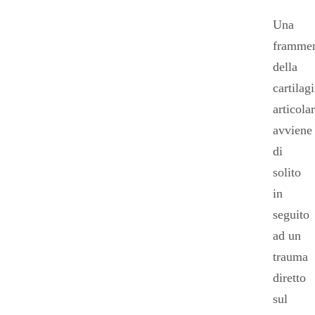
Una
frammen
della
cartilag
articola
avviene
di
solito
in
seguito
ad un
trauma
diretto
sul